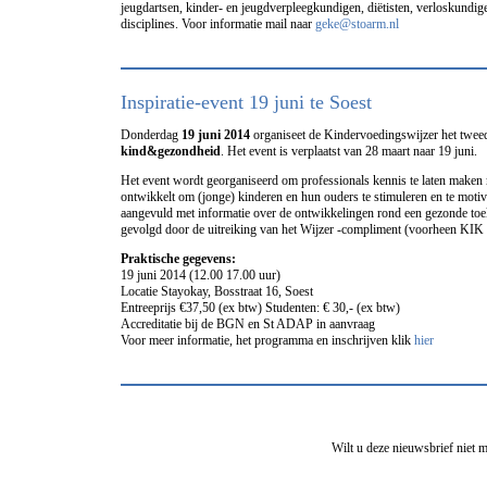
jeugdartsen, kinder- en jeugdverpleegkundigen, diëtisten, verloskundi
disciplines. Voor informatie mail naar
geke@stoarm.nl
Inspiratie-event 19 juni te Soest
Donderdag
19 juni 2014
organiseet de Kindervoedingswijzer het twe
kind&gezondheid
. Het event is verplaatst van 28 maart naar 19 juni.
Het event wordt georganiseerd om professionals kennis te laten maken 
ontwikkelt om (jonge) kinderen en hun ouders te stimuleren en te motive
aangevuld met informatie over de ontwikkelingen rond een gezonde to
gevolgd door de uitreiking van het Wijzer -compliment (voorheen KIK
Praktische gegevens:
19 juni 2014 (12.00 17.00 uur)
Locatie Stayokay, Bosstraat 16, Soest
Entreeprijs €37,50 (ex btw) Studenten: € 30,- (ex btw)
Accreditatie bij de BGN en St ADAP in aanvraag
Voor meer informatie, het programma en inschrijven klik
hier
Wilt u deze nieuwsbrief niet