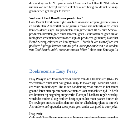
de markt gebracht. Vol passie vertelt Ana over Cool Bear®. “Dit is de r
runnen van een bedrijf dat zich enkel en alleen bezig houdt met het ins
gezonder en gelukkiger te leven”.
Wat levert Cool Bear® voor producten?
Cool Bear® levert natuurlijke vruchtenlimonade siropen; gezonde prod
en daarbuiten. Ana vertelt dat ze gebruik maakt van natuurlijke vruchte
kant-en-klaar flesjes. De producten zijn gezoet met 100% pure Stevia
producten bevatten geen smaakstoffen, geen kleurstoffen en geen suik
biologisch vruchtenconcentraat en zijn de producten glutenvrij.Door he
Bear® weinig calorieën en koolhydraten.
“Stevia is van zichzelf een an
positieve bijdrage leveren aan het gebit door preventie van o.a. tande
van Cool Bear® uniek, maar bovendien lekker”
aldus Ana Santiago. L
Boekrecensie Easy Peasy
Easy Peasy is een kookboek voor ouders van de allerkleinsten (0-4). B
voedzaam en smaakvol ook gemakkelijk te maken zijn. Maar het boek is 
een visie en denkwijze. Het is een handleiding voor ouders in het aanl
gezond leren eten op een positieve manier kost aandacht en tijd. In het 
een houvast bij eetgedrag uitgewerkt. Dat zijn 7 haalbare regels waarbij
wordt dat ouders al erg druk en bezig zijn en het moet passen binnen d
De bevlogen auteurs stellen dan ook dat het allerbelangrijkste is om te ki
Als ouder en/of opvoeder weet je als geen ander wat goed is voor je ki
Inspiratie
Ook geeft Easy Peasy inspiratie en houvast om slimme keuzes te make