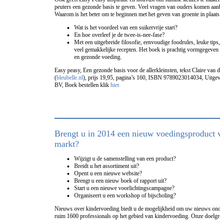
peuters een gezonde basis te geven. Veel vragen van ouders komen aan
Waarom is het beter om te beginnen met het geven van groente in plaats 
Wat is het voordeel van een suikervrije start?
En hoe overleef je de twee-is-nee-fase?
Met een uitgebreide filosofie, eenvoudige foodrules, leuke tips, 
veel gemakkelijke recepten. Het boek is prachtig vormgegeven 
en gezonde voeding.
Easy peasy, Een gezonde basis voor de allerkleinsten, tekst Claire va
(
bleubelle.nl
), prijs 19,95, pagina’s 160, ISBN 9789023014034, Uitgev
BV, Boek bestellen klik
hier.
Brengt u in 2014 een nieuw voedingsproduct 
markt?
Wijzigt u de samenstelling van een product?
Breidt u het assortiment uit?
Opent u een nieuwe website?
Brengt u een nieuw boek of rapport uit?
Start u een nieuwe voorlichtingscampagne?
Organiseert u een workshop of bijscholing?
Nieuws over kindervoeding biedt u de mogelijkheid om uw nieuws ond
ruim 1600 professionals op het gebied van kindervoeding. Onze doelgro