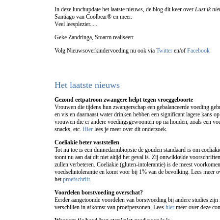
In deze lunchupdate het laatste nieuws, de blog dit keer over
Lust ik nie
Santiago van Coolbear® en meer.
Veel leesplezier......
Geke Zandringa, Stoarm realiseert
Volg Nieuwsoverkindervoeding nu ook via
Twitter
en/of
Facebook
Het laatste nieuws
Gezond eetpatroon zwangere helpt tegen vroeggeboorte
Vrouwen die tijdens hun zwangerschap een gebalanceerde voeding gebru
en vis en daarnaast water drinken hebben een significant lagere kans o
vrouwen die er andere voedingsgewoonten op na houden, zoals een voed
snacks, etc.
Hier
lees je meer over dit onderzoek.
Coeliakie beter vaststellen
Tot nu toe is een dunnedarmbiopsie de gouden standaard is om coeliaki
toont nu aan dat dit niet altijd het geval is. Zij ontwikkelde voorschrift
zullen verbeteren. Coeliakie (gluten-intolerantie) is de meest voorkome
voedselintolerantie en komt voor bij 1% van de bevolking. Lees meer ov
het
proefschrift
.
Voordelen borstvoeding overschat?
Eerder aangetoonde voordelen van borstvoeding bij andere studies zijn
verschillen in afkomst van proefpersonen. Lees
hier
meer over deze con