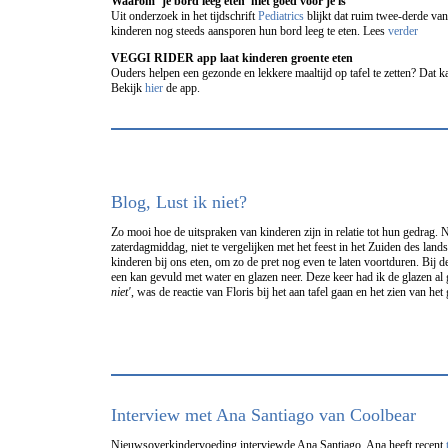
Waarom ‘je bord leeg eten’ niet goed voor je is
Uit onderzoek in het tijdschrift
Pediatrics
blijkt dat ruim twee-derde va
kinderen nog steeds aansporen hun bord leeg te eten. Lees
verder
VEGGI RIDER app laat kinderen groente eten
Ouders helpen een gezonde en lekkere maaltijd op tafel te zetten? Dat 
Bekijk
hier
de app.
Blog, Lust ik niet?
Zo mooi hoe de uitspraken van kinderen zijn in relatie tot hun gedrag. 
zaterdagmiddag, niet te vergelijken met het feest in het Zuiden des lan
kinderen bij ons eten, om zo de pret nog even te laten voortduren. Bij de
een kan gevuld met water en glazen neer. Deze keer had ik de glazen al 
niet'
, was de reactie van Floris bij het aan tafel gaan en het zien van het
Interview met Ana Santiago van Coolbear
Nieuwsoverkindervoeding interviewde Ana Santiago. Ana heeft recent