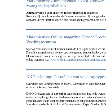
Marktnieuws: Animatievideo´s voor vrouwen
zwangerschapsdiabetes
Animatievideo´s voor vrouwen met zwangerschapsdiabetes
Recent is zijn er acht animatievideo´s over de voeding bij zwangerscha
Maljaars, diëtist, heeft de video´s ontwikkeld en uitgebracht. Lees
hier
v
Marktnieuws: Online magazine GezondGroeie
Voedingscentrum
Speciaal voor ouders met kinderen tussen de 1 en 4 jaar hebben we he
Dit online magazine staat vol met tips over gezond eten en drinken, er
lekkere recepten voor het hele gezin. Verwijs ouders tijdens het consult 
online magazine via:
www.voedingscentrum.nl/gezondgroeienmagazine
NKD scholing: Ontrafelen van voedingshypes 
Ontrafelen van voedingshypes en meer...-
Literatuur en ontwikkelinge
op waarde kunnen beoordelen
De NKD organiseert
16 november
een scholing over hoe je de wetensc
onderzoek op het gebied van kindervoeding kunt inschatten en beoordel
geprekspatner te zijn voor zorgprofessionals en een gefundeerd antwoo
Voor de studiedag is Dr. ir. Astrid Postma-Smeets, Expert Voeding & 