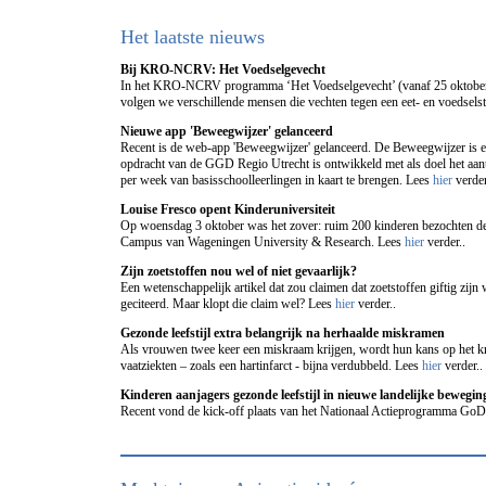
Het laatste nieuws
Bij KRO-NCRV: Het Voedselgevecht
In het KRO-NCRV programma ‘Het Voedselgevecht’ (vanaf 25 oktober
volgen we verschillende mensen die vechten tegen een eet- en voedsels
Nieuwe app 'Beweegwijzer' gelanceerd
Recent is de web-app 'Beweegwijzer' gelanceerd. De Beweegwijzer is e
opdracht van de GGD Regio Utrecht is ontwikkeld met als doel het aa
per week van basisschoolleerlingen in kaart te brengen. Lees
hier
verder
Louise Fresco opent Kinderuniversiteit
Op woensdag 3 oktober was het zover: ruim 200 kinderen bezochten de
Campus van Wageningen University & Research. Lees
hier
verder..
Zijn zoetstoffen nou wel of niet gevaarlijk?
Een wetenschappelijk artikel dat zou claimen dat zoetstoffen giftig zijn 
geciteerd. Maar klopt die claim wel? Lees
hier
verder..
Gezonde leefstijl extra belangrijk na herhaalde miskramen
Als vrouwen twee keer een miskraam krijgen, wordt hun kans op het kr
vaatziekten – zoals een hartinfarct - bijna verdubbeld. Lees
hier
verder..
Kinderen aanjagers gezonde leefstijl in nieuwe landelijke bewegi
Recent vond de kick-off plaats van het Nationaal Actieprogramma Go