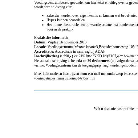
Voedingscentrum bereid gevonden om hier tekst en uitleg over te geve
wordt deze studiedag zijn:
Zekerder worden over eigen kennis en kunnen wat betreft nie
Hypes kunnen beoordelen.
Het kunnen beoordelen en op waarde schatten van onderzoeken 
voor in de praktijk.
Praktische informatie
Datum:
Vrijdag 16 november 2018
Locatie
: Voedingscentrum
(nieuwe locatie!),
Bezuidenhoutseweg 105,
Accreditatie:
Accreditatie in aanvraag bij ADAP
Inschrijfbedrag
is €90,- ( ex 21% btw /NKD lid)/€105,-(ex btw/niet
Het aantal inschrijving is beperkt tot
20 deelnemers
(op volgorde van a
van het Voedingscentrum kan de toegangsprijs laag worden gehouden.
Meer informatie en inschrijven stuur een mail met onderwerp i
nteresse 
voedingshypes
...naar
scholing@stoarm.nl
Wilt u deze nieuwsbrief niet