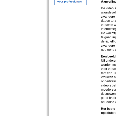
Aanvulling
De video’s
waardevoll
zwangere d
dagen tot 
vrouwen wi
internet t
De wachtti
te gaan in
de tijd ef
zwangere d
nog eens o
Een beeld
Uit onderz
worden met
voor vrouw
met een T
vrouwen h
ondertiteli
video’s be
moederstaa
desgewenst
goed bruik
of Poolse 
Het beste
op) diabet