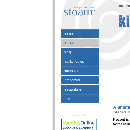
conta
home
nieuws
blog
marktnieuws
recensies
interviews
nieuwsbrief
links
Animati
24/09/201
Advertentie
Recent is 
verschenen