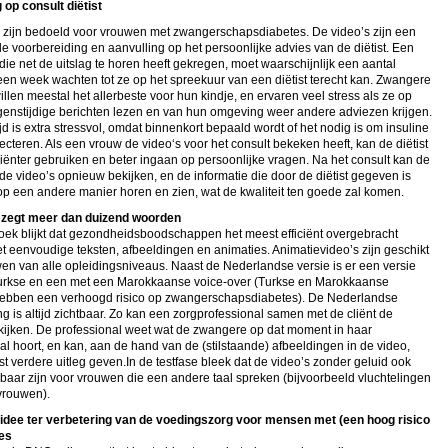
 op consult diëtist
 zijn bedoeld voor vrouwen met zwangerschapsdiabetes. De video’s zijn een
e voorbereiding en aanvulling op het persoonlijke advies van de diëtist. Een
ie net de uitslag te horen heeft gekregen, moet waarschijnlijk een aantal
een week wachten tot ze op het spreekuur van een diëtist terecht kan. Zwangere
llen meestal het allerbeste voor hun kindje, en ervaren veel stress als ze op
egenstijdige berichten lezen en van hun omgeving weer andere adviezen krijgen.
jd is extra stressvol, omdat binnenkort bepaald wordt of het nodig is om insuline
jecteren. Als een vrouw de video‘s voor het consult bekeken heeft, kan de diëtist
ficiënter gebruiken en beter ingaan op persoonlijke vragen. Na het consult kan de
e video’s opnieuw bekijken, en de informatie die door de diëtist gegeven is
p een andere manier horen en zien, wat de kwaliteit ten goede zal komen.
 zegt meer dan duizend woorden
oek blijkt dat gezondheidsboodschappen het meest efficiënt overgebracht
 eenvoudige teksten, afbeeldingen en animaties. Animatievideo’s zijn geschikt
en van alle opleidingsniveaus. Naast de Nederlandse versie is er een versie
urkse en een met een Marokkaanse voice-over (Turkse en Marokkaanse
ebben een verhoogd risico op zwangerschapsdiabetes). De Nederlandse
ng is altijd zichtbaar. Zo kan een zorgprofessional samen met de cliënt de
kijken. De professional weet wat de zwangere op dat moment in haar
l hoort, en kan, aan de hand van de (stilstaande) afbeeldingen in de video,
 verdere uitleg geven.In de testfase bleek dat de video’s zonder geluid ook
baar zijn voor vrouwen die een andere taal spreken (bijvoorbeeld vluchtelingen
vrouwen).
 idee ter verbetering van de voedingszorg voor mensen met (een hoog risico
es