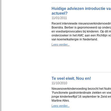
Huidige adviezen introductie vas
actueel?
11/01/2011
Recent interviewde nieuwsoverkindervoedin
Boerstra. Berber is gepromoveerd op onderz
en voedselprovocaties bij kinderen. Op dit 
onderzoeker in het AMC aan een Richtlijn v
van koemelkallergie in Nederland.
Lees verder...
Te veel eiwit. Nou en!
11/10/2010
Nieuwsoverkindervoeding bezocht het Nutr
‘Functionele gastrointestinale ziekten en vo
jonge kinderleeftijd’16 september te Zeist e
Martine Alles.
Lees verder...