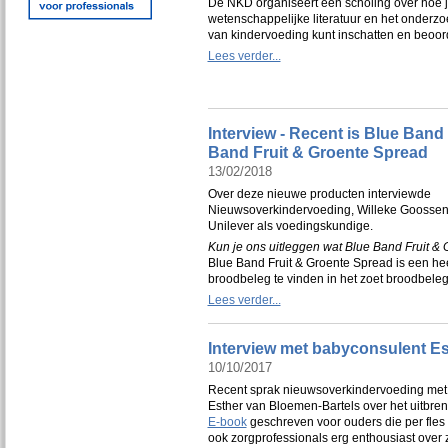
De NKD organiseert een scholing over hoe 
wetenschappelijke literatuur en het onderzo
van kindervoeding kunt inschatten en beoo
Lees verder...
Interview - Recent is Blue Ban
Band Fruit & Groente Spread
13/02/2018
Over deze nieuwe producten interviewde
Nieuwsoverkindervoeding, Willeke Goossen
Unilever als voedingskundige.
Kun je ons uitleggen wat Blue Band Fruit & 
Blue Band Fruit & Groente Spread is een hee
broodbeleg te vinden in het zoet broodbele
Lees verder...
Interview met babyconsulent E
10/10/2017
Recent sprak nieuwsoverkindervoeding met
Esther van Bloemen-Bartels over het uitbren
E-book
geschreven voor ouders die per fle
ook zorgprofessionals erg enthousiast over z