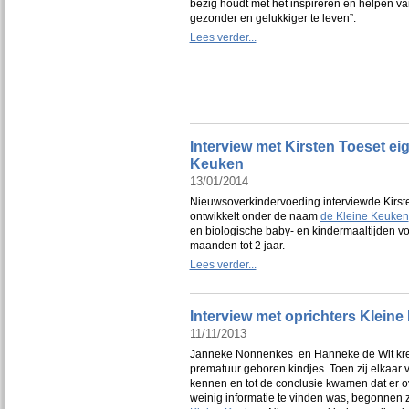
bezig houdt met het inspireren en helpen v
gezonder en gelukkiger te leven”.
Lees verder...
Interview met Kirsten Toeset ei
Keuken
13/01/2014
Nieuwsoverkindervoeding interviewde Kirsten
ontwikkelt onder de naam
de Kleine Keuken
en biologische baby- en kindermaaltijden vo
maanden tot 2 jaar.
Lees verder...
Interview met oprichters Kleine
11/11/2013
Janneke Nonnenkes en Hanneke de Wit kr
prematuur geboren kindjes. Toen zij elkaar v
kennen en tot de conclusie kwamen dat er o
weinig informatie te vinden was, begonnen z