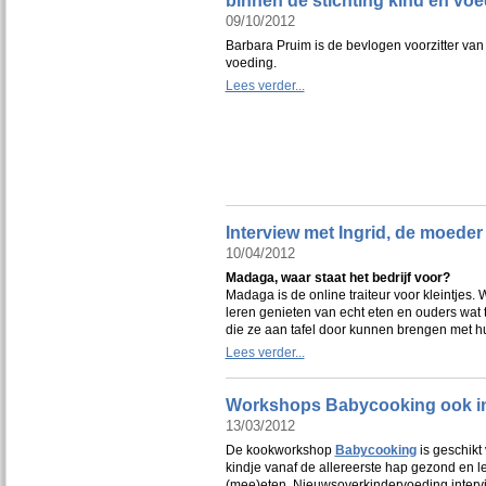
binnen de stichting kind en vo
09/10/2012
Barbara Pruim is de bevlogen voorzitter van 
voeding.
Lees verder...
Interview met Ingrid, de moeder
10/04/2012
Madaga, waar staat het bedrijf voor?
Madaga is de online traiteur voor kleintjes. W
leren genieten van echt eten en ouders wat t
die ze aan tafel door kunnen brengen met h
Lees verder...
Workshops Babycooking ook i
13/03/2012
De kookworkshop
Babycooking
is geschikt
kindje vanaf de allereerste hap gezond en le
(mee)eten. Nieuwsoverkindervoeding intervi