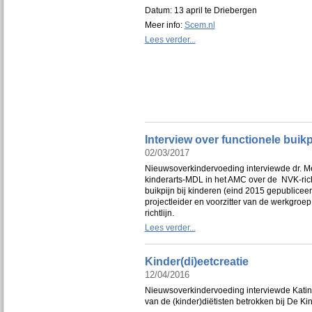
Datum: 13 april te Driebergen
Meer info:
Scem.nl
Lees verder...
Interview over functionele buik
02/03/2017
Nieuwsoverkindervoeding interviewde dr. Me
kinderarts-MDL in het AMC over de NVK-rich
buikpijn bij kinderen (eind 2015 gepublicee
projectleider en voorzitter van de werkgro
richtlijn.
Lees verder...
Kinder(di)eetcreatie
12/04/2016
Nieuwsoverkindervoeding interviewde Kati
van de (kinder)diëtisten betrokken bij De Ki