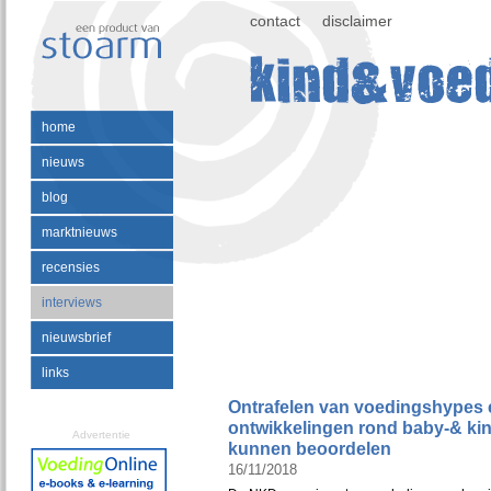
contact
disclaimer
home
nieuws
blog
marktnieuws
recensies
interviews
nieuwsbrief
links
Ontrafelen van voedingshypes en
ontwikkelingen rond baby-& ki
Advertentie
kunnen beoordelen
16/11/2018