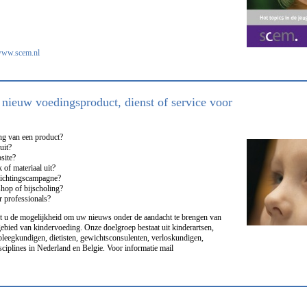
ww.scem.nl
 nieuw voedingsproduct, dienst of service voor
ing van een product?
uit?
site?
of materiaal uit?
lichtingscampagne?
hop of bijscholing?
r professionals?
t u de mogelijkheid om uw nieuws onder de aandacht te brengen van
ebied van kindervoeding. Onze doelgroep bestaat uit kinderartsen,
pleegkundigen, dietisten, gewichtsconsulenten, verloskundigen,
ciplines in Nederland en Belgie. Voor informatie mail