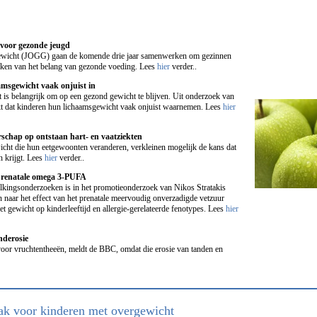
voor gezonde jeugd
wicht (JOGG) gaan de komende drie jaar samenwerken om gezinnen
aken van het belang van gezonde voeding. Lees
hier
verder..
amsgewicht vaak onjuist in
t is belangrijk om op een gezond gewicht te blijven. Uit onderzoek van
jkt dat kinderen hun lichaamsgewicht vaak onjuist waarnemen. Lees
hier
schap op ontstaan hart- en vaatziekten
ht die hun eetgewoonten veranderen, verkleinen mogelijk de kans dat
n krijgt. Lees
hier
verder..
 prenatale omega 3-PUFA
lkingsonderzoeken is in het promotieonderzoek van Nikos Stratakis
n naar het effect van het prenatale meervoudig onverzadigde vetzuur
t gewicht op kinderleeftijd en allergie-gerelateerde fenotypes. Lees
hier
nderosie
oor vruchtentheeën, meldt de BBC, omdat die erosie van tanden en
ak voor kinderen met overgewicht