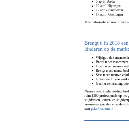
5 april- Breda
10 april-Nijmegen
12 april- Eindhoven
17 april- Groningen
Meer informatie en inschrijven
w
Brengt u in 2018 een
kinderen op de markt
Wijzigt u de samenstell
Breidt u het assortiment 
Opent u een nieuwe web
Brengt u een nieuw boek 
Start u een nieuwe voor
Organiseert u een works
Geeft u een training voo
Nieuws over kindervoeding bied
ruim 1500 professionals op het g
jeugdartsen, kinder- en jeugdver
kraamverzorgenden en andere dis
naar
geke@stoarm.nl