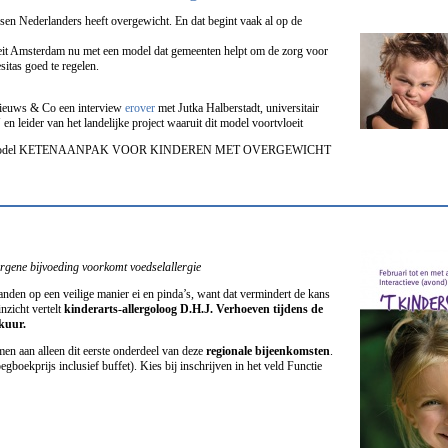
sen Nederlanders heeft overgewicht. En dat begint vaak al op de
eit Amsterdam nu met een model dat gemeenten helpt om de zorg voor
itas goed te regelen.
ieuws & Co een interview
erover
met Jutka Halberstadt, universitair
n leider van het landelijke project waaruit dit model voortvloeit
elijk model KETENAANPAK VOOR KINDEREN MET OVERGEWICHT
ergene bijvoeding voorkomt voedselallergie
nden op een veilige manier ei en pinda’s, want dat vermindert de kans
inzicht vertelt
kinderarts-allergoloog D.H.J. Verhoeven tijdens de
ekuur.
en aan alleen dit eerste onderdeel van deze
regionale bijeenkomsten
.
egboekprijs inclusief buffet). Kies bij inschrijven in het veld Functie