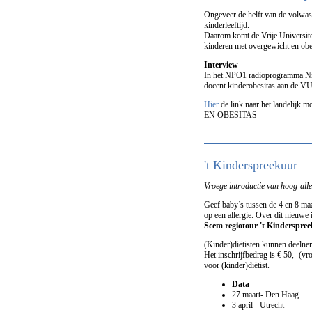
Ongeveer de helft van de volwas
kinderleeftijd.
Daarom komt de Vrije Universit
kinderen met overgewicht en obes
Interview
In het NPO1 radioprogramma N
docent kinderobesitas aan de VU e
Hier
de link naar het land
EN OBESITAS
't Kinderspreekuur
Vroege introductie van hoog-all
Geef baby’s tussen de 4 en 8 maa
op een allergie. Over dit nieuwe 
Scem regiotour 't Kinderspre
(Kinder)diëtisten kunnen deelnem
Het inschrijfbedrag is € 50,- (vro
voor (kinder)diëtist.
Data
27 maart- Den Haag
3 april - Utrecht