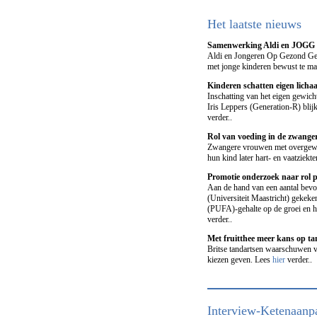
Het laatste nieuws
Samenwerking Aldi en JOGG 
Aldi en Jongeren Op Gezond Ge
met jonge kinderen bewust te m
Kinderen schatten eigen licha
Inschatting van het eigen gewich
Iris Leppers (Generation-R) bli
verder..
Rol van voeding in de zwanger
Zwangere vrouwen met overgewic
hun kind later hart- en vaatziekte
Promotie onderzoek naar rol
Aan de hand van een aantal bevo
(Universiteit Maastricht) gekeke
(PUFA)-gehalte op de groei en he
verder..
Met fruitthee meer kans op ta
Britse tandartsen waarschuwen v
kiezen geven. Lees
hier
verder..
Interview-Ketenaanp