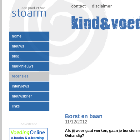
contact
disclaimer
home
nieuws
blog
marktnieuws
recensies
interviews
nieuwsbrief
links
Borst en baan
11/12/2012
Advertentie
Als jij weer gaat werken, gaan je borsten 
Onhandig?