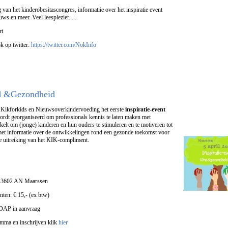
 van het kinderobesitascongres, informatiie over het inspiratie event
ws en meer. Veel leesplezier......
rt
ok op
twitter
:
https://twitter.com/NokInfo
nd &Gezondheid
n Kikforkids en Nieuwsoverkindervoeding het eerste
inspiratie-event
wordt georganiseerd om professionals kennis te laten maken met
kkelt om (jonge) kinderen en hun ouders te stimuleren en te motiveren tot
 met informatie over de ontwikkelingen rond een gezonde toekomst voor
e uitreiking van het KIK-compliment.
5, 3602 AN Maarssen
nten: € 15,- (ex btw)
ADAP in aanvraag
amma en inschrijven klik
hier