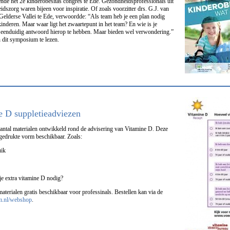
nde het 2e kinderobesitas congres te Ede. Gezondheidsprofessionals uit
idszorg waren bijeen voor inspiratie. Of zoals voorzitter drs. G.J. van
Gelderse Vallei te Ede, verwoordde: “Als team heb je een plan nodig
kinderen. Maar waar ligt het zwaartepunt in het team? En wie is je
 eenduidig antwoord hierop te hebben. Maar bieden wel verwondering.”
 dit symposium te lezen.
 D suppletieadviezen
antal materialen ontwikkeld rond de advisering van Vitamine D. Deze
 gedrukte vorm beschikbaar. Zoals:
uik
je extra vitamine D nodig?
aterialen gratis beschikbaar voor professinals. Bestellen kan via de
m.nl/webshop
.