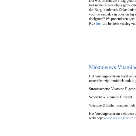
Dat was de centrale vraag gedure
met name de eerstelijns gezondhe
der Burg, kinderarts Ziekenhuis 
voor de aanpak van obesitas bij 
doelgroep? We pretenderen geen
Klik
hier
om het hele verslag van
Maktnieuws Vitamine
Het Voedingscentrum heeft een a
materialen zijn inmiddels ook in
Stroomschema Vitamine D gebr
Scheurblok Vitamine D recept
Vitamine D folder, wanneer heb 
Het Voedingscentrum stelt deze m
webshop:
www.voedingscentru