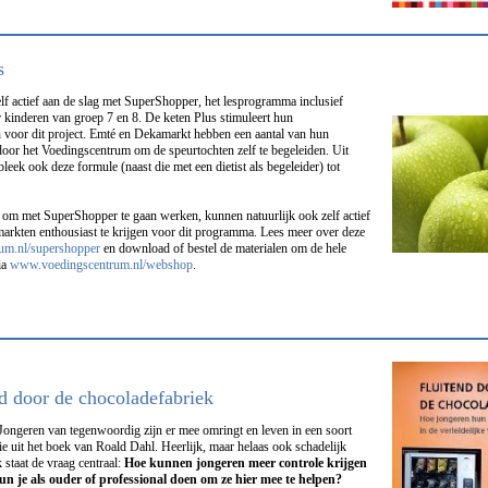
s
lf actief aan de slag met SuperShopper, het lesprogramma inclusief
 kinderen van groep 7 en 8. De keten Plus stimuleert hun
n voor dit project. Emté en Dekamarkt hebben een aantal van hun
 door het Voedingscentrum om de speurtochten zelf te begeleiden. Uit
eek ook deze formule (naast die met een dietist als begeleider) tot
en om met SuperShopper te gaan werken, kunnen natuurlijk ook zelf actief
arkten enthousiast te krijgen voor dit programma. Lees meer over deze
um.nl/supershopper
en download of bestel de materialen om de hele
ia
www.voedingscentrum.nl/webshop
.
d door de chocoladefabriek
 Jongeren van tegenwoordig zijn er mee omringt en leven in een soort
ie uit het boek van Roald Dahl. Heerlijk, maar helaas ook schadelijk
 staat de vraag centraal:
Hoe kunnen jongeren meer controle krijgen
n je als ouder of professional doen om ze hier mee te helpen?