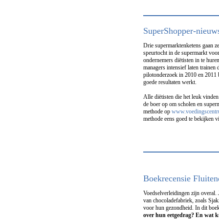
SuperShopper-nieuw
Drie supermarktenketens gaan ze
speurtocht in de supermarkt voor
ondernemers diëtisten in te hure
managers intensief laten trainen
pilotonderzoek in 2010 en 2011 bl
goede resultaten werkt.
Alle diëtisten die het leuk vind
de boer op om scholen en superm
methode op
www.voedingscentr
methode eens goed te bekijken v
Boekrecensie Fluiten
Voedselverleidingen zijn overal.
van chocoladefabriek, zoals Sjak
voor hun gezondheid. In dit boek
over hun eetgedrag? En wat ku