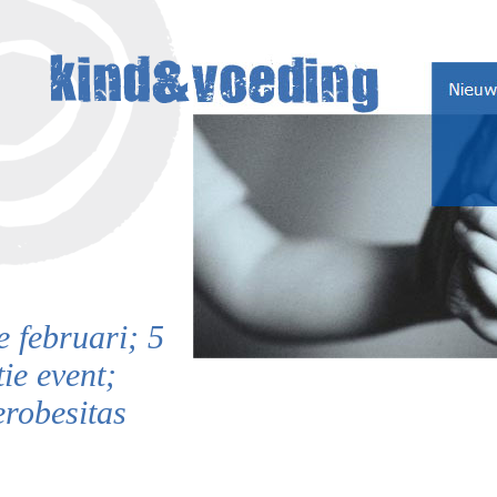
 februari; 5
tie event;
erobesitas