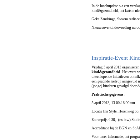
In de lunchupdate o.a een verslag
kind&gezondheid, het laatste nieu
Geke Zandringa, Stoarm realisee
Nieuwsoverkindervoeding nu o
Inspiratie-Event Ki
Vrijdag 5 april 2013 organisere
kind&gezondheid
. Het event 
uiteenlopende initiatieven ontwi
een gezonde leefstijl aangevuld
(jonge) kinderen gevolgd door d
Praktische gegevens:
5 april 2013, 13.00-18.00 uur
Locatie Inn Style, Herenweg 5
Entreeprijs € 30,- (ex btw) Stude
Accreditatie bij de BGN en St 
Voor meer informatie, het progr