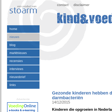
contact
disclaimer
home
nieuws
blog
marktnieuws
recensies
interviews
nieuwsbrief
links
Gezonde kinderen hebben d
darmbacteriën
Advertentie
14/12/2015
Kinderen die opgroeien in Nederla