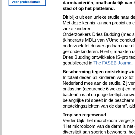
darmbacteriën, onafhankelijk van h
stad of op het platteland.
Dit blijkt uit een unieke studie naar 
Met deze kennis kunnen probiotica e
zieke kinderen.
Onderzoekers Dries Budding (medisc
(kinderarts MDL) van VUmc conclude
onderzoek tot dusver gedaan naar de
gezonde kinderen. Hierbij maakten d
Dries Budding ontwikkelde IS-pro tec
gepubliceerd in
The FASEB Journal
.
Bescherming tegen ontstekingszi
In totaal deden 61 kinderen van 2 tot 
Nederland mee aan de studie. Zij ve
ontlasting (gedurende 6 weken) en no
bacteriën is al op jonge leeftijd aa
belangrijke rol speelt in de bescherm
ontstekingsziekten van de darm”, al
Tropisch regenwoud
Verder blijkt het microbioom vergel
“Het microbioom van de darm is net
diversiteit aan soorten bewoners, hoe